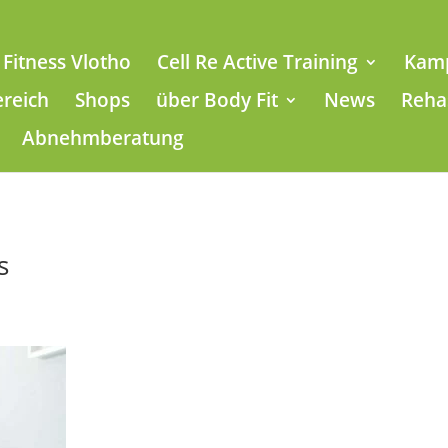
Fitness Vlotho
Cell Re Active Training
Kam
ereich
Shops
über Body Fit
News
Reha
Abnehmberatung
s