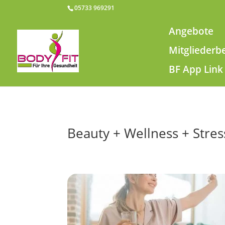
05733 969291
Angebote
Mitgliederb
BF App Link
Beauty + Wellness + Stres