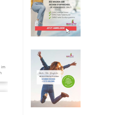
e im
ch