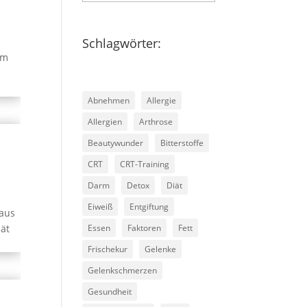
Schlagwörter:
im
Abnehmen
Allergie
Allergien
Arthrose
Beautywunder
Bitterstoffe
CRT
CRT-Training
Darm
Detox
Diät
Eiweiß
Entgiftung
 aus
pät
Essen
Faktoren
Fett
Frischekur
Gelenke
Gelenkschmerzen
Gesundheit