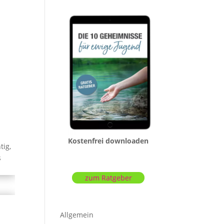
Kostenfrei downloaden
tig,
s
zum Ratgeber
Allgemein