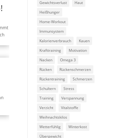
Gewichtsverlust
Haut
!
Heißhunger
Home-Workout
ommt
Immunsystem
ich
Kalorienverbrauch
Kauen
Krafttraining
Motivation
Nacken
Omega 3
Rücken
Rückenschmerzen
Rückentraining
Schmerzen
Schultern
Stress
nn
Training
Verspannung
Verzicht
Vitalstoffe
Weihnachtskilos
Wetterfühlig
Winterkost
Übergewicht