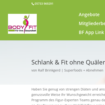
05733 969291
Angebote
Mitgliederb
BF App Link
Schlank & Fit ohne Quäler
von
Ralf Brinkgerd
Superfoods + Abnehmen
Haben Sie genug von strengen Diäten und a
genussvolle Weise Ihr Wunschgewicht erreich
Programm des Figur-Experten Teams genau das R