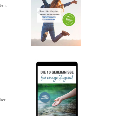
den.
nker