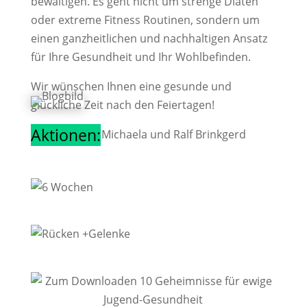
bewältigen. Es geht nicht um strenge Diäten
oder extreme Fitness Routinen, sondern um
einen ganzheitlichen und nachhaltigen Ansatz
für Ihre Gesundheit und Ihr Wohlbefinden.
Wir wünschen Ihnen eine gesunde und
glückliche Zeit nach den Feiertagen!
Aktionen:
Euer Body Fit Michaela und Ralf Brinkgerd