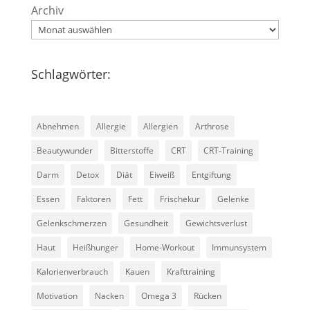
Archiv
Schlagwörter:
Abnehmen
Allergie
Allergien
Arthrose
Beautywunder
Bitterstoffe
CRT
CRT-Training
Darm
Detox
Diät
Eiweiß
Entgiftung
Essen
Faktoren
Fett
Frischekur
Gelenke
Gelenkschmerzen
Gesundheit
Gewichtsverlust
Haut
Heißhunger
Home-Workout
Immunsystem
Kalorienverbrauch
Kauen
Krafttraining
Motivation
Nacken
Omega 3
Rücken