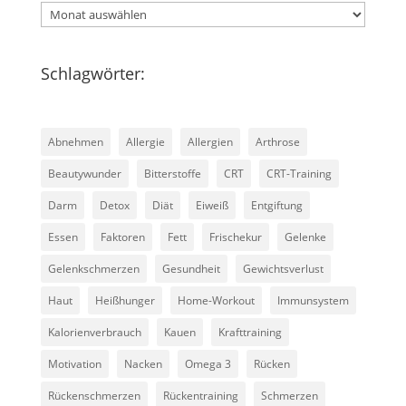
Schlagwörter:
Abnehmen
Allergie
Allergien
Arthrose
Beautywunder
Bitterstoffe
CRT
CRT-Training
Darm
Detox
Diät
Eiweiß
Entgiftung
Essen
Faktoren
Fett
Frischekur
Gelenke
Gelenkschmerzen
Gesundheit
Gewichtsverlust
Haut
Heißhunger
Home-Workout
Immunsystem
Kalorienverbrauch
Kauen
Krafttraining
Motivation
Nacken
Omega 3
Rücken
Rückenschmerzen
Rückentraining
Schmerzen