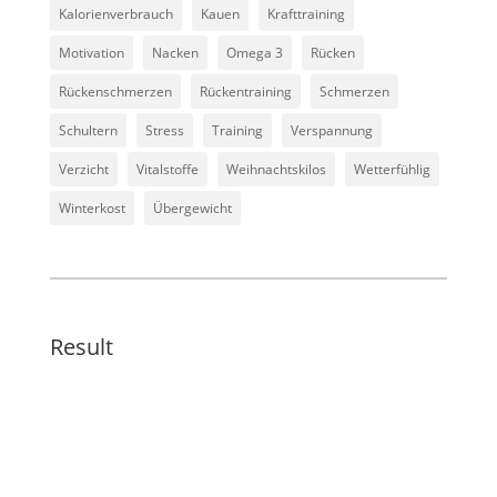
Kalorienverbrauch
Kauen
Krafttraining
Motivation
Nacken
Omega 3
Rücken
Rückenschmerzen
Rückentraining
Schmerzen
Schultern
Stress
Training
Verspannung
Verzicht
Vitalstoffe
Weihnachtskilos
Wetterfühlig
Winterkost
Übergewicht
Result