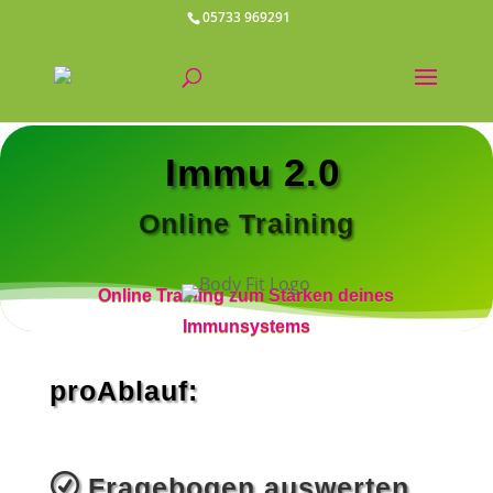
05733 969291
Immu 2.0
Online Training
Online Training zum Stärken deines
Immunsystems
proAblauf:
R
Fragebogen auswerten