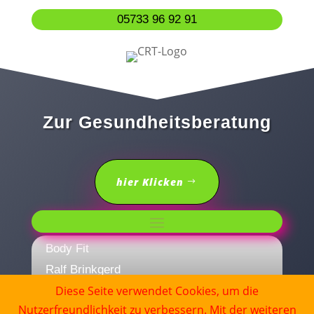
05733 96 92 91
Zur Gesundheitsberatung
hier Klicken
Body Fit
Ralf Brinkgerd
Diese Seite verwendet Cookies, um die
Nutzerfreundlichkeit zu verbessern. Mit der weiteren
Herforder Str.36 B- 32602 Vlotho